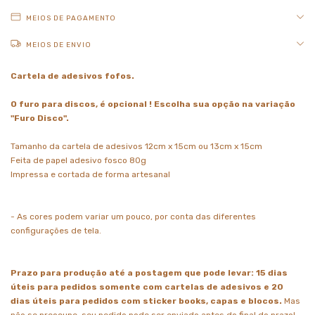
MEIOS DE PAGAMENTO
MEIOS DE ENVIO
Cartela de adesivos fofos.
O furo para discos, é opcional ! Escolha sua opção na variação
"Furo Disco".
Tamanho da cartela de adesivos 12cm x 15cm ou 13cm x 15cm
Feita de papel adesivo fosco 80g
Impressa e cortada de forma artesanal
- As cores podem variar um pouco, por conta das diferentes
configurações de tela.
Prazo para produção até a postagem que pode levar: 15 dias
úteis para pedidos somente com cartelas de adesivos e 20
dias úteis para pedidos com sticker books, capas e blocos.
Mas
não se preocupe, seu pedido pode ser enviado antes do final do prazo!