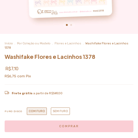
Início
.
Por Coleção ou Modelo
.
Flores e Lacinhos
.
Washifake Flores e Lacinhos
1378
Washifake Flores e Lacinhos 1378
R$7,10
R$6,75
com
Pix
Frete grátis
a partir de
R$349,00
COM FURO
SEM FURO
FURO DISCO