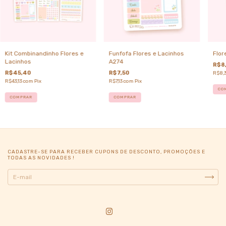
Kit Combinandinho Flores e
Funfofa Flores e Lacinhos
Flor
Lacinhos
A274
R$8
R$45,40
R$7,50
R$8,
R$43,13
com
Pix
R$7,13
com
Pix
CO
COMPRAR
COMPRAR
CADASTRE-SE PARA RECEBER CUPONS DE DESCONTO, PROMOÇÕES E
TODAS AS NOVIDADES !