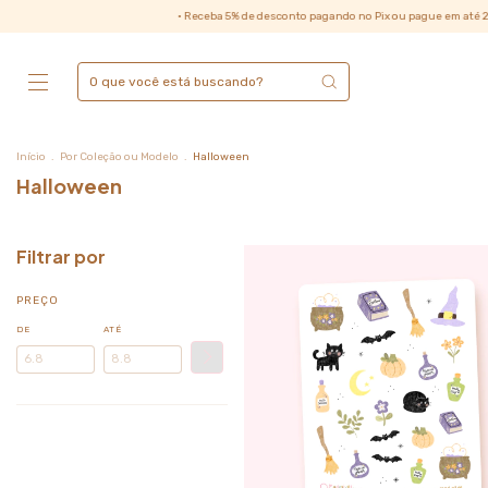
• Receba 5% de desconto pagando no Pix ou pague em até 2x sem juros no 
Início
.
Por Coleção ou Modelo
.
Halloween
Halloween
Filtrar por
PREÇO
DE
ATÉ