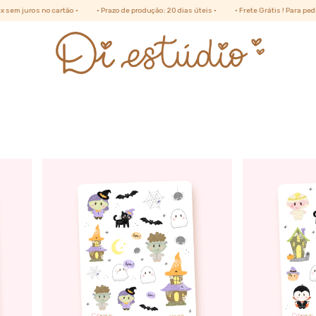
cartão •
• Prazo de produção: 20 dias úteis •
• Frete Grátis ! Para pedidos acima de R