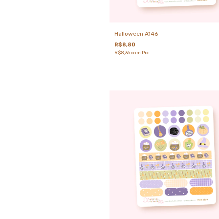
Halloween A146
R$8,80
R$8,36
com
Pix