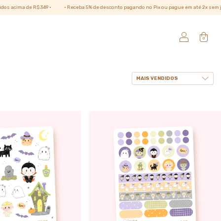
$ 349 •
• Receba 5% de desconto pagando no Pix ou pague em até 2x sem juros no cartão 
0