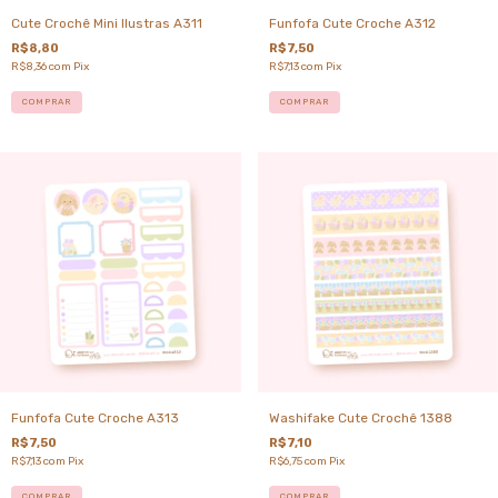
Cute Crochê Mini Ilustras A311
Funfofa Cute Croche A312
R$8,80
R$7,50
R$8,36
com
Pix
R$7,13
com
Pix
COMPRAR
COMPRAR
Funfofa Cute Croche A313
Washifake Cute Crochê 1388
R$7,50
R$7,10
R$7,13
com
Pix
R$6,75
com
Pix
COMPRAR
COMPRAR