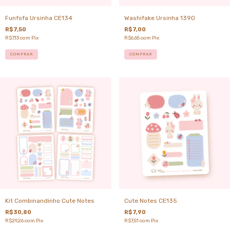
Funfofa Ursinha CE134
Washifake Ursinha 1390
R$7,50
R$7,00
R$7,13
com
Pix
R$6,65
com
Pix
COMPRAR
COMPRAR
Kit Combinandinho Cute Notes
Cute Notes CE135
R$30,80
R$7,90
R$29,26
com
Pix
R$7,51
com
Pix