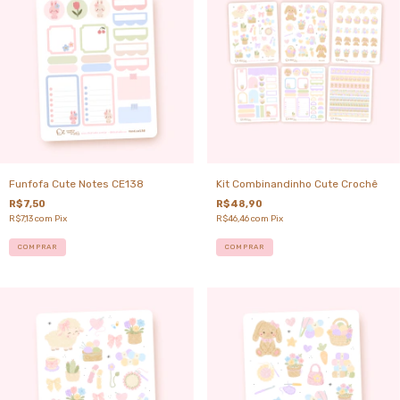
Funfofa Cute Notes CE138
Kit Combinandinho Cute Crochê
R$7,50
R$48,90
R$7,13
com
Pix
R$46,46
com
Pix
COMPRAR
COMPRAR