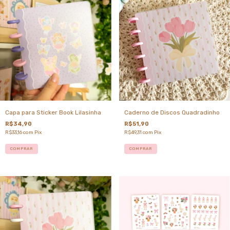
Capa para Sticker Book Lilasinha
Caderno de Discos Quadradinho
R$34,90
R$51,90
R$33,16
com
Pix
R$49,31
com
Pix