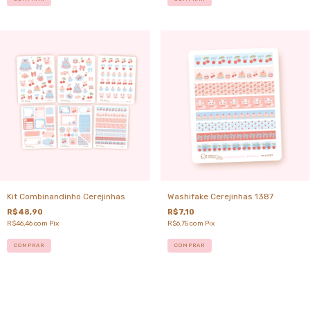
Kit Combinandinho Cerejinhas
Washifake Cerejinhas 1387
R$48,90
R$7,10
R$46,46
com
Pix
R$6,75
com
Pix
COMPRAR
COMPRAR