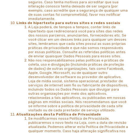
seguros. Caso tenha motivos para acreditar que sua
interação conosco tenha deixado de ser segura (por
exemplo, caso acredite que a segurança de qualquer uma
de suas contas foi comprometida), favor nos notificar
imediatamente.
Links de hipertexto para outros sites e redes sociais
A Loja poderá, de tempos a tempos, conter links de
hipertexto que redirecionará você para sites das redes
dos nossos parceiros, anunciantes, fornecedores etc. Se
você clicar em um desses links para qualquer um desses
sites, lembramos que cada sites possui as suas próprias
práticas de privacidade e que não somos responsáveis
por essas políticas. Consulte as referidas políticas antes
de enviar quaisquer Dados Pessoais para esses sites.
Não nos responsabilizamos pelas políticas e práticas de
coleta, uso e divulgação (incluindo práticas de proteção
de dados) de outras organizações, tais como Facebook,
Apple, Google, Microsoft, ou de qualquer outro
desenvolvedor de software ou provedor de aplicativo,
Loja de mídia social, sistema operacional, prestador de
serviços de internet sem fio ou fabricante de dispositivos,
incluindo todos os Dados Pessoais que divulgar para
outras organizações por meio dos aplicativos,
relacionadas a tais aplicativos, ou publicadas em nossas
páginas em mídias sociais. Nós recomendamos que você
se informe sobre a política de privacidade de cada site
visitado ou de cada prestador de serviço utilizado.
Atualizações desta Política de Privacidade
Se modificarmos nossa Política de Privacidade,
publicaremos o novo texto na Loja, com a data de revisão
atualizada. Podemos alterar esta Política de Privacidade a
qualquer momento. Caso haja alteração significativa nos