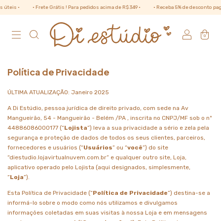
• Frete Grátis ! Para pedidos acima de R$ 349 •
• Receba 5% de desconto pagando no Pix 
0
Política de Privacidade
ÚLTIMA ATUALIZAÇÃO: Janeiro 2025
A Di Estúdio, pessoa jurídica de direito privado, com sede na Av
Mangueirão, 54 - Mangueirão - Belém /PA , inscrita no CNPJ/MF sob o nº
44886086000177 (“
Lojista
”) leva a sua privacidade a sério e zela pela
segurança e proteção de dados de todos os seus clientes, parceiros,
fornecedores e usuários (“
Usuários
” ou “
você
”) do site
“diestudio.lojavirtualnuvem.com.br” e qualquer outro site, Loja,
aplicativo operado pelo Lojista (aqui designados, simplesmente,
“
Loja
”).
Esta Política de Privacidade (“
Política de Privacidade
”) destina-se a
informá-lo sobre o modo como nós utilizamos e divulgamos
informações coletadas em suas visitas à nossa Loja e em mensagens