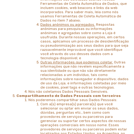
Ferramentas de Coleta Automática de Dados, que
incluem cookies, web beacons e links da web
incorporados. Para saber mais, leia como nós
usamos Ferramentas de Coleta Automática de
Dados no item 7 abaixo;
Dados anônimos ou agregados.
Respostas
anônimas para pesquisas ou informações
anônimas e agregadas sobre como a Loja é
usufruída. Durante nossas operações, em certos
casos, aplicamos um processo de desidentificação
ou pseudonimização aos seus dados para que seja
razoavelmente improvável que você identifique
você através do uso desses dados com a
tecnologia disponível; e
Outras informações que podemos coletar.
Outras
informações que não revelem especificamente a
sua identidade ou que não são diretamente
relacionadas a um indivíduo, tais como
informações sobre navegador e dispositivo; dados
de uso da Loja; e informações coletadas por meio
de cookies, pixel tags e outras tecnologias.
Nós não coletamos Dados Pessoais Sensíveis.
Compartilhamento de Dados Pessoais com terceiros
Nós poderemos compartilhar seus Dados Pessoais:
Com a(s) empresa(s) parceira(s) que você
selecionar ou optar em enviar os seus dados,
dúvidas, perguntas etc., bem como com
provedores de serviços ou parceiros para
gerenciar ou suportar certos aspectos de nossas
operações comerciais em nosso nome. Esses
provedores de serviços ou parceiros podem estar
localizados nos Estados Unidos, na Argentina, no