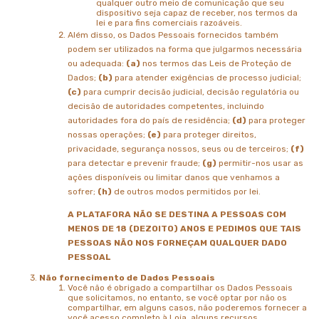
qualquer outro meio de comunicação que seu
dispositivo seja capaz de receber, nos termos da
lei e para fins comerciais razoáveis.
Além disso, os Dados Pessoais fornecidos também
podem ser utilizados na forma que julgarmos necessária
ou adequada:
(a)
nos termos das Leis de Proteção de
Dados;
(b)
para atender exigências de processo judicial;
(c)
para cumprir decisão judicial, decisão regulatória ou
decisão de autoridades competentes, incluindo
autoridades fora do país de residência;
(d)
para proteger
nossas operações;
(e)
para proteger direitos,
privacidade, segurança nossos, seus ou de terceiros;
(f)
para detectar e prevenir fraude;
(g)
permitir-nos usar as
ações disponíveis ou limitar danos que venhamos a
sofrer;
(h)
de outros modos permitidos por lei.
A PLATAFORA NÃO SE DESTINA A PESSOAS COM
MENOS DE 18 (DEZOITO) ANOS E PEDIMOS QUE TAIS
PESSOAS NÃO NOS FORNEÇAM QUALQUER DADO
PESSOAL
Não fornecimento de Dados Pessoais
Você não é obrigado a compartilhar os Dados Pessoais
que solicitamos, no entanto, se você optar por não os
compartilhar, em alguns casos, não poderemos fornecer a
você acesso completo à Loja, alguns recursos