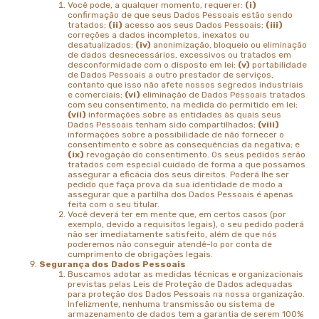
Você pode, a qualquer momento, requerer:
(i)
confirmação de que seus Dados Pessoais estão sendo
tratados;
(ii)
acesso aos seus Dados Pessoais;
(iii)
correções a dados incompletos, inexatos ou
desatualizados;
(iv)
anonimização, bloqueio ou eliminação
de dados desnecessários, excessivos ou tratados em
desconformidade com o disposto em lei;
(v)
portabilidade
de Dados Pessoais a outro prestador de serviços,
contanto que isso não afete nossos segredos industriais
e comerciais;
(vi)
eliminação de Dados Pessoais tratados
com seu consentimento, na medida do permitido em lei;
(vii)
informações sobre as entidades às quais seus
Dados Pessoais tenham sido compartilhados;
(viii)
informações sobre a possibilidade de não fornecer o
consentimento e sobre as consequências da negativa; e
(ix)
revogação do consentimento. Os seus pedidos serão
tratados com especial cuidado de forma a que possamos
assegurar a eficácia dos seus direitos. Poderá lhe ser
pedido que faça prova da sua identidade de modo a
assegurar que a partilha dos Dados Pessoais é apenas
feita com o seu titular.
Você deverá ter em mente que, em certos casos (por
exemplo, devido a requisitos legais), o seu pedido poderá
não ser imediatamente satisfeito, além de que nós
poderemos não conseguir atendê-lo por conta de
cumprimento de obrigações legais.
Segurança dos Dados Pessoais
Buscamos adotar as medidas técnicas e organizacionais
previstas pelas Leis de Proteção de Dados adequadas
para proteção dos Dados Pessoais na nossa organização.
Infelizmente, nenhuma transmissão ou sistema de
armazenamento de dados tem a garantia de serem 100%