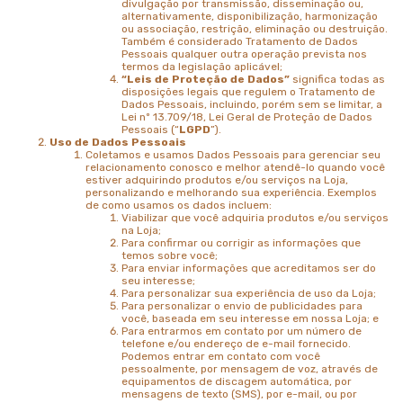
divulgação por transmissão, disseminação ou,
alternativamente, disponibilização, harmonização
ou associação, restrição, eliminação ou destruição.
Também é considerado Tratamento de Dados
Pessoais qualquer outra operação prevista nos
termos da legislação aplicável;
“Leis de Proteção de Dados”
significa todas as
disposições legais que regulem o Tratamento de
Dados Pessoais, incluindo, porém sem se limitar, a
Lei nº 13.709/18, Lei Geral de Proteção de Dados
Pessoais (“
LGPD
”).
Uso de Dados Pessoais
Coletamos e usamos Dados Pessoais para gerenciar seu
relacionamento conosco e melhor atendê-lo quando você
estiver adquirindo produtos e/ou serviços na Loja,
personalizando e melhorando sua experiência. Exemplos
de como usamos os dados incluem:
Viabilizar que você adquiria produtos e/ou serviços
na Loja;
Para confirmar ou corrigir as informações que
temos sobre você;
Para enviar informações que acreditamos ser do
seu interesse;
Para personalizar sua experiência de uso da Loja;
Para personalizar o envio de publicidades para
você, baseada em seu interesse em nossa Loja; e
Para entrarmos em contato por um número de
telefone e/ou endereço de e-mail fornecido.
Podemos entrar em contato com você
pessoalmente, por mensagem de voz, através de
equipamentos de discagem automática, por
mensagens de texto (SMS), por e-mail, ou por