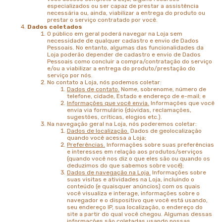
especializados ou ser capaz de prestar a assistência
necessária ou, ainda, viabilizar a entrega do produto ou
prestar o serviço contratado por você.
Dados coletados
O público em geral poderá navegar na Loja sem
necessidade de qualquer cadastro e envio de Dados
Pessoais. No entanto, algumas das funcionalidades da
Loja poderão depender de cadastro e envio de Dados
Pessoais como concluir a compra/contratação do serviço
e/ou a viabilizar a entrega do produto/prestação do
serviço por nós.
No contato a Loja, nós podemos coletar:
Dados de contato.
Nome, sobrenome, número de
telefone, cidade, Estado e endereço de e-mail; e
Informações que você envia.
Informações que você
envia via formulário (dúvidas, reclamações,
sugestões, críticas, elogios etc.).
Na navegação geral na Loja, nós poderemos coletar:
Dados de localização.
Dados de geolocalização
quando você acessa a Loja;
Preferências.
Informações sobre suas preferências
e interesses em relação aos produtos/serviços
(quando você nos diz o que eles são ou quando os
deduzimos do que sabemos sobre você);
Dados de navegação na Loja.
Informações sobre
suas visitas e atividades na Loja, incluindo o
conteúdo (e quaisquer anúncios) com os quais
você visualiza e interage, informações sobre o
navegador e o dispositivo que você está usando,
seu endereço IP, sua localização, o endereço do
site a partir do qual você chegou. Algumas dessas
informações são coletadas usando nossas