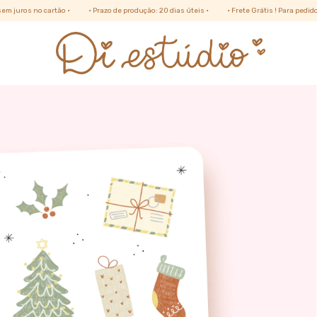
ão •
• Prazo de produção: 20 dias úteis •
• Frete Grátis ! Para pedidos acima de R$ 34