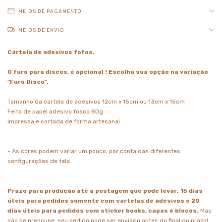
MEIOS DE PAGAMENTO
MEIOS DE ENVIO
Cartela de adesivos fofos.
O furo para discos, é opcional ! Escolha sua opção na variação
"Furo Disco".
Tamanho da cartela de adesivos 12cm x 15cm ou 13cm x 15cm
Feita de papel adesivo fosco 80g
Impressa e cortada de forma artesanal
- As cores podem variar um pouco, por conta das diferentes
configurações de tela.
Prazo para produção até a postagem que pode levar: 15 dias
úteis para pedidos somente com cartelas de adesivos e 20
dias úteis para pedidos com sticker books, capas e blocos.
Mas
não se preocupe, seu pedido pode ser enviado antes do final do prazo!