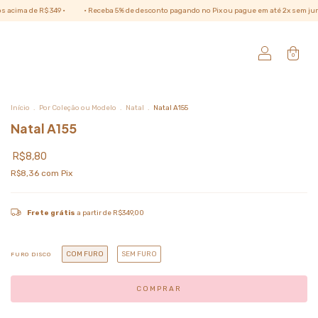
9 •
• Receba 5% de desconto pagando no Pix ou pague em até 2x sem juros no cartão •
0
Início
.
Por Coleção ou Modelo
.
Natal
.
Natal A155
Natal A155
R$8,80
R$8,36
com
Pix
Frete grátis
a partir de
R$349,00
COM FURO
SEM FURO
FURO DISCO