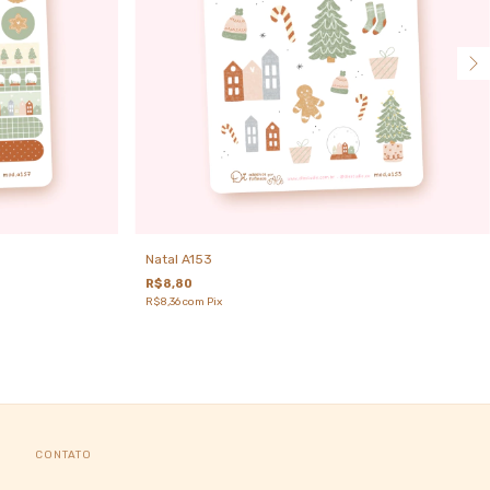
Natal A153
R$8,80
R$8,36
com
Pix
CONTATO