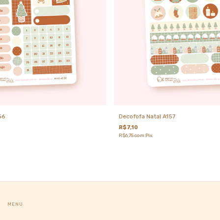
56
Decofofa Natal A157
R$7,10
R$6,75
com
Pix
MENU