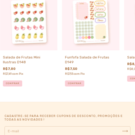
Salada de Frutas Mini
Funfofa Salada de Frutas
Sala
Ilustras D148
D149
R$8
R$7,80
R$7,50
R$8,
R$7,41
com
Pix
R$7,13
com
Pix
CO
COMPRAR
COMPRAR
CADASTRE-SE PARA RECEBER CUPONS DE DESCONTO, PROMOÇÕES E
TODAS AS NOVIDADES !