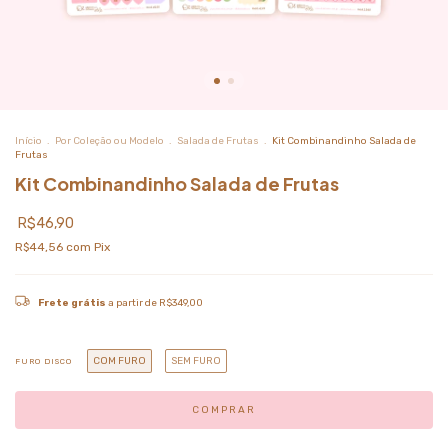
Início
.
Por Coleção ou Modelo
.
Salada de Frutas
.
Kit Combinandinho Salada de
Frutas
Kit Combinandinho Salada de Frutas
R$46,90
R$44,56
com
Pix
Frete grátis
a partir de
R$349,00
COM FURO
SEM FURO
FURO DISCO