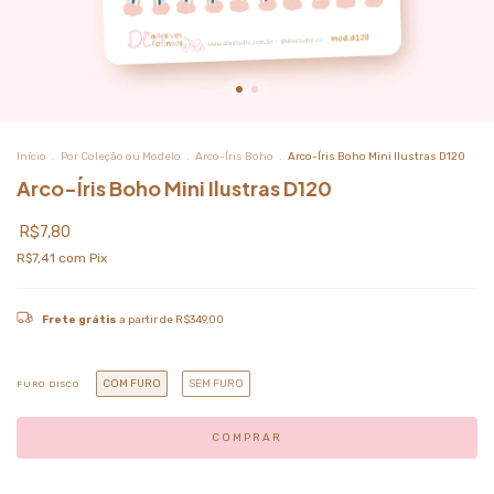
Início
.
Por Coleção ou Modelo
.
Arco-Íris Boho
.
Arco-Íris Boho Mini Ilustras D120
Arco-Íris Boho Mini Ilustras D120
R$7,80
R$7,41
com
Pix
Frete grátis
a partir de
R$349,00
COM FURO
SEM FURO
FURO DISCO