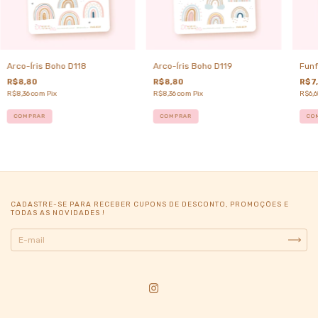
Arco-Íris Boho D118
Arco-Íris Boho D119
Funf
R$8,80
R$8,80
R$7
R$8,36
com
Pix
R$8,36
com
Pix
R$6,
COMPRAR
COMPRAR
CO
CADASTRE-SE PARA RECEBER CUPONS DE DESCONTO, PROMOÇÕES E
TODAS AS NOVIDADES !